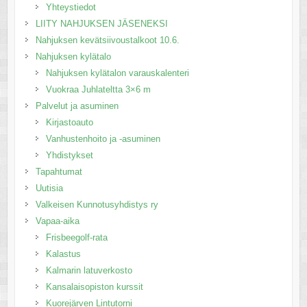
Yhteystiedot
LIITY NAHJUKSEN JÄSENEKSI
Nahjuksen kevätsiivoustalkoot 10.6.
Nahjuksen kylätalo
Nahjuksen kylätalon varauskalenteri
Vuokraa Juhlateltta 3×6 m
Palvelut ja asuminen
Kirjastoauto
Vanhustenhoito ja -asuminen
Yhdistykset
Tapahtumat
Uutisia
Valkeisen Kunnotusyhdistys ry
Vapaa-aika
Frisbeegolf-rata
Kalastus
Kalmarin latuverkosto
Kansalaisopiston kurssit
Kuorejärven Lintutorni