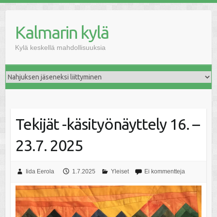
Skip
to
Kalmarin kylä
content
Kylä keskellä mahdollisuuksia
Tekijät -käsityönäyttely 16. –
23.7. 2025
Iida Eerola
1.7.2025
Yleiset
Ei kommentteja