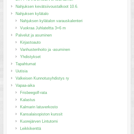
Nahjuksen kevätsiivoustalkoot 10.6.
Nahjuksen kylätalo
Nahjuksen kylätalon varauskalenteri
Vuokraa Juhlateltta 3×6 m
Palvelut ja asuminen
Kirjastoauto
Vanhustenhoito ja -asuminen
Yhdistykset
Tapahtumat
Uutisia
Valkeisen Kunnotusyhdistys ry
Vapaa-aika
Frisbeegolf-rata
Kalastus
Kalmarin latuverkosto
Kansalaisopiston kurssit
Kuorejärven Lintutorni
Leikkikenttä