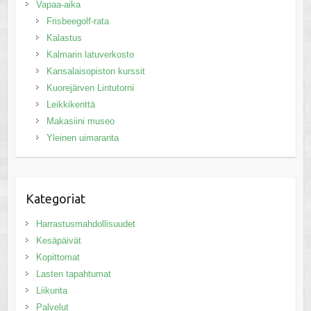
Vapaa-aika
Frisbeegolf-rata
Kalastus
Kalmarin latuverkosto
Kansalaisopiston kurssit
Kuorejärven Lintutorni
Leikkikenttä
Makasiini museo
Yleinen uimaranta
Kategoriat
Harrastusmahdollisuudet
Kesäpäivät
Kopittomat
Lasten tapahtumat
Liikunta
Palvelut