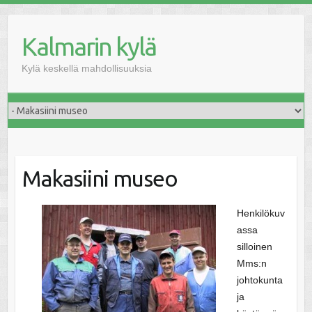
Skip
to
Kalmarin kylä
content
Kylä keskellä mahdollisuuksia
Makasiini museo
Henkilökuv
assa
silloinen
Mms:n
johtokunta
ja