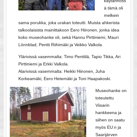
käytännöss
ä tämä oli
melkein
sama porukka, joka urakan toteutti. Muista ahkerista
talkoolaisista mainittakoon Eero Hiironen, jonka idea
koko museohanke oli, sekä Hannu Pirttiniemi, Mauri
Lönnblad, Pentti Riihimäki ja Veikko Valkola.
Ylärivissä vasemmalta: Timo Penttilä, Tapio Tikka, Ari
Pirttiniemi ja Erkki Valkola.
Alarivissä vasemmalta: Heikki Hiironen, Juha
Korkeamäki, Eero Hetemäki ja Toni Haapakoski.
Museohanke on
toteutettu
Viisarin
hankkeena ja
siihen on saatu
myös EU:n ja
Saarijärven