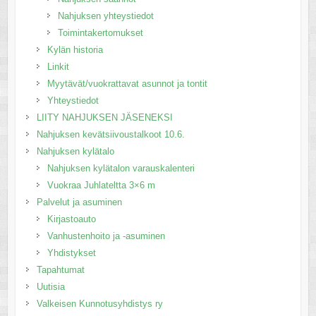
Nahjuksen yhteystiedot
Toimintakertomukset
Kylän historia
Linkit
Myytävät/vuokrattavat asunnot ja tontit
Yhteystiedot
LIITY NAHJUKSEN JÄSENEKSI
Nahjuksen kevätsiivoustalkoot 10.6.
Nahjuksen kylätalo
Nahjuksen kylätalon varauskalenteri
Vuokraa Juhlateltta 3×6 m
Palvelut ja asuminen
Kirjastoauto
Vanhustenhoito ja -asuminen
Yhdistykset
Tapahtumat
Uutisia
Valkeisen Kunnotusyhdistys ry