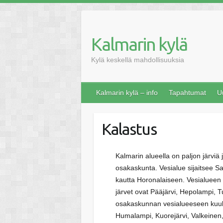
Skip
to
content
Kalmarin kylä
Kylä keskellä mahdollisuuksia
Kalmarin kylä – info
Tapahtumat
U
Kalastus
Kalmarin alueella on paljon järviä
osakaskunta. Vesialue sijaitsee Sa
kautta Horonalaiseen. Vesialueen p
järvet ovat Pääjärvi, Hepolampi, 
osakaskunnan vesialueeseen kuuluv
Humalampi, Kuorejärvi, Valkeinen,