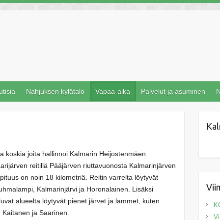
utisia
Nahjuksen kylätalo
Vapaa-aika
Palvelut ja asuminen
N
Kal
 ja koskia joita hallinnoi Kalmarin Heijostenmäen
arijärven reitillä Pääjärven riuttavuonosta Kalmarinjärven
ituus on noin 18 kilometriä. Reitin varrelta löytyvät
Vii
Tuhmalampi, Kalmarinjärvi ja Horonalainen. Lisäksi
at alueelta löytyvät pienet järvet ja lammet, kuten
K
 Kaitanen ja Saarinen.
Vi