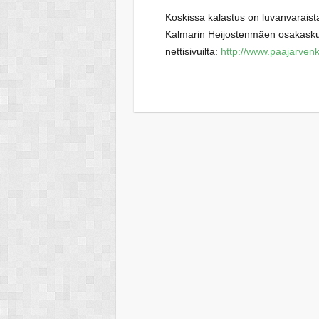
Koskissa kalastus on luvanvaraista
Kalmarin Heijostenmäen osakask
nettisivuilta:
http://www.paajarvenk