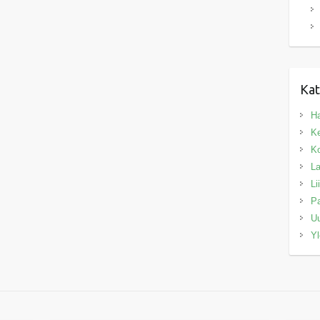
Kat
Ha
Ke
Ko
La
Li
Pa
Uu
Yl