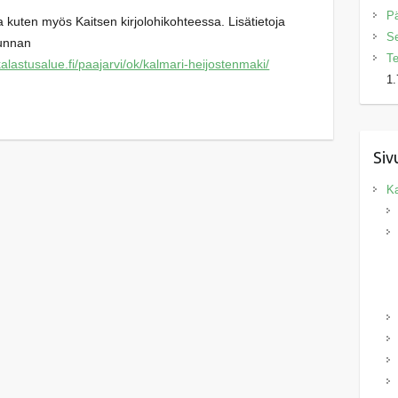
Pä
 kuten myös Kaitsen kirjolohikohteessa. Lisätietoja
Se
unnan
Te
alastusalue.fi/paajarvi/ok/kalmari-heijostenmaki/
1.
Siv
Ka