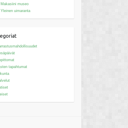
Makasiini museo
Yleinen uimaranta
egoriat
rrastusmahdollisuudet
säpäivät
pittomat
sten tapahtumat
ikunta
lvelut
tiset
eiset