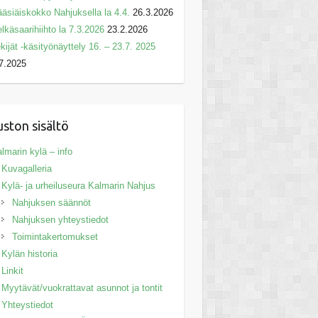
äsiäiskokko Nahjuksella la 4.4.
26.3.2026
lkäsaarihiihto la 7.3.2026
23.2.2026
kijät -käsityönäyttely 16. – 23.7. 2025
7.2025
uston sisältö
lmarin kylä – info
Kuvagalleria
Kylä- ja urheiluseura Kalmarin Nahjus
Nahjuksen säännöt
Nahjuksen yhteystiedot
Toimintakertomukset
Kylän historia
Linkit
Myytävät/vuokrattavat asunnot ja tontit
Yhteystiedot