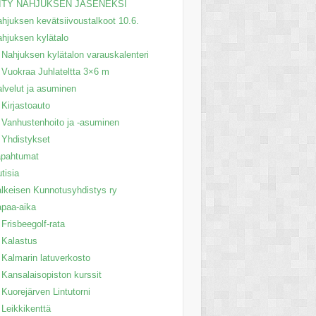
IITY NAHJUKSEN JÄSENEKSI
hjuksen kevätsiivoustalkoot 10.6.
hjuksen kylätalo
Nahjuksen kylätalon varauskalenteri
Vuokraa Juhlateltta 3×6 m
lvelut ja asuminen
Kirjastoauto
Vanhustenhoito ja -asuminen
Yhdistykset
apahtumat
tisia
lkeisen Kunnotusyhdistys ry
paa-aika
Frisbeegolf-rata
Kalastus
Kalmarin latuverkosto
Kansalaisopiston kurssit
Kuorejärven Lintutorni
Leikkikenttä