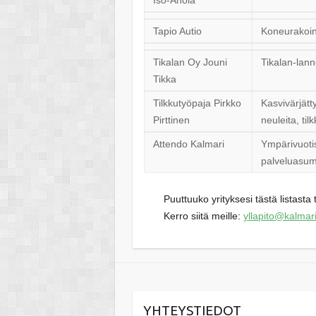
Tapio Autio
Koneurakoint
Tikalan Oy Jouni
Tikalan-lann
Tikka
Tilkkutyöpaja Pirkko
Kasvivärjätty
Pirttinen
neuleita, til
Attendo Kalmari
Ympärivuoti
palveluasumi
Puuttuuko yrityksesi tästä listast
Kerro siitä meille:
yllapito@kalmar
YHTEYSTIEDOT