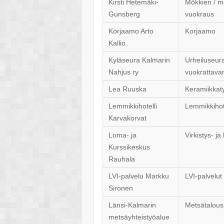
Kirsti Hetemäki-
Mökkien / ma
Gunsberg
vuokraus
Korjaamo Arto
Korjaamo
Kallio
Kyläseura Kalmarin
Urheiluseura,
Nahjus ry
vuokrattava
Lea Ruuska
Keramiikkaty
Lemmikkihotelli
Lemmikkihote
Karvakorvat
Loma- ja
Virkistys- j
Kurssikeskus
Rauhala
LVI-palvelu Markku
LVI-palvelut
Sironen
Länsi-Kalmarin
Metsätalous
metsäyhteistyöalue