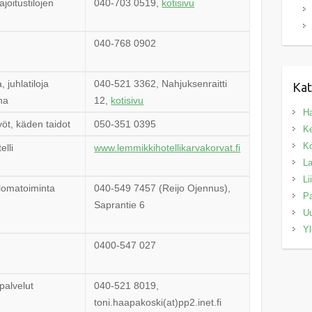
joitustilojen
040-703 0519,
kotisivu
040-768 0902
 juhlatiloja
040-521 3362, Nahjuksenraitti
Kat
na
12,
kotisivu
Ha
öt, käden taidot
050-351 0395
Ke
Ko
lli
www.lemmikkihotellikarvakorvat.fi
La
Li
a lomatoiminta
040-549 7457 (Reijo Ojennus),
Pa
Saprantie 6
Uu
Yl
0400-547 027
palvelut
040-521 8019,
toni.haapakoski(at)pp2.inet.fi