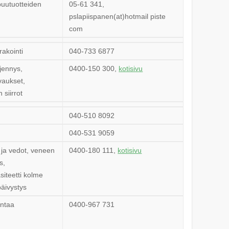
uutuotteiden
05-61 341,
pslapiispanen(at)hotmail piste
com
rakointi
040-733 6877
jennys,
0400-150 300,
kotisivu
vaukset,
 siirrot
040-510 8092
040-531 9059
t ja vedot, veneen
0400-180 111,
kotisivu
s,
siteetti kolme
päivystys
ntaa
0400-967 731