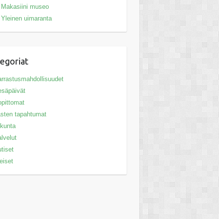
Makasiini museo
Yleinen uimaranta
egoriat
rrastusmahdollisuudet
säpäivät
pittomat
sten tapahtumat
ikunta
lvelut
tiset
eiset