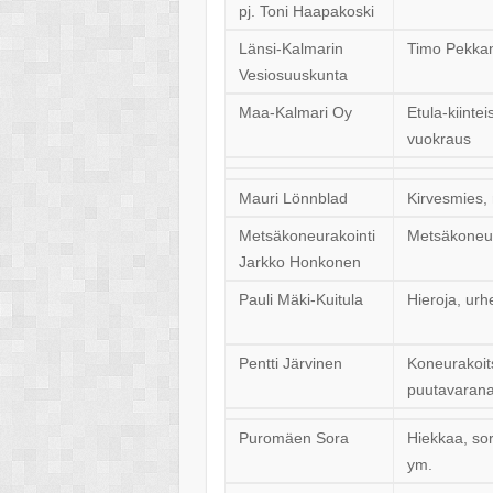
pj. Toni Haapakoski
Länsi-Kalmarin
Timo Pekka
Vesiosuuskunta
Maa-Kalmari Oy
Etula-kiintei
vuokraus
Mauri Lönnblad
Kirvesmies,
Metsäkoneurakointi
Metsäkoneur
Jarkko Honkonen
Pauli Mäki-Kuitula
Hieroja, urh
Pentti Järvinen
Koneurakoits
puutavaran
Puromäen Sora
Hiekkaa, so
ym.