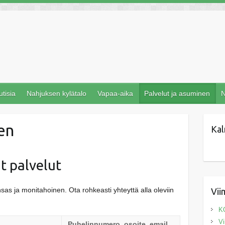
utisia
Nahjuksen kylätalo
Vapaa-aika
Palvelut ja asuminen
N
nen
Kal
t palvelut
as ja monitahoinen. Ota rohkeasti yhteyttä alla oleviin
Vii
K
Vi
Puhelinnumero, osoite, email,