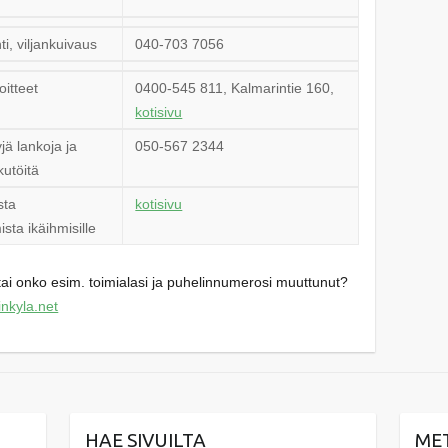
i, viljankuivaus
040-703 7056
oitteet
0400-545 811, Kalmarintie 160,
kotisivu
jä lankoja ja
050-567 2344
kkutöitä
sta
kotisivu
sta ikäihmisille
a tai onko esim. toimialasi ja puhelinnumerosi muuttunut?
inkyla.net
HAE SIVUILTA
ME