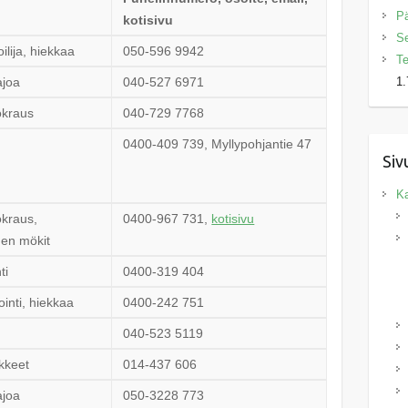
Pä
kotisivu
Se
lija, hiekkaa
050-596 9942
Te
ajoa
040-527 6971
1.
okraus
040-729 7768
0400-409 739, Myllypohjantie 47
Siv
Ka
kraus,
0400-967 731,
kotisivu
en mökit
ti
0400-319 404
ointi, hiekkaa
0400-242 751
040-523 5119
ikkeet
014-437 606
ajoa
050-3228 773