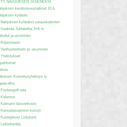
IITY NAHJUKSEN JÄSENEKSI
hjuksen kevätsiivoustalkoot 10.6.
hjuksen kylätalo
Nahjuksen kylätalon varauskalenteri
Vuokraa Juhlateltta 3×6 m
lvelut ja asuminen
Kirjastoauto
Vanhustenhoito ja -asuminen
Yhdistykset
apahtumat
tisia
lkeisen Kunnotusyhdistys ry
paa-aika
Frisbeegolf-rata
Kalastus
Kalmarin latuverkosto
Kansalaisopiston kurssit
Kuorejärven Lintutorni
Leikkikenttä