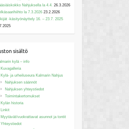
äsiäiskokko Nahjuksella la 4.4.
26.3.2026
lkäsaarihiihto la 7.3.2026
23.2.2026
kijät -käsityönäyttely 16. – 23.7. 2025
7.2025
uston sisältö
lmarin kylä – info
Kuvagalleria
Kylä- ja urheiluseura Kalmarin Nahjus
Nahjuksen säännöt
Nahjuksen yhteystiedot
Toimintakertomukset
Kylän historia
Linkit
Myytävät/vuokrattavat asunnot ja tontit
Yhteystiedot