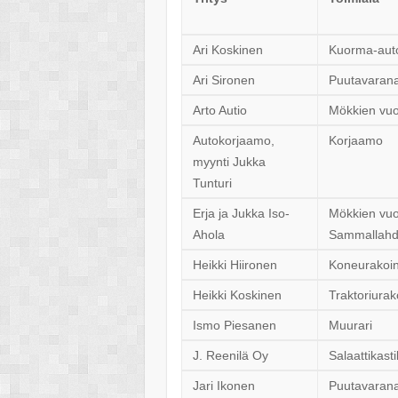
Ari Koskinen
Kuorma-autoi
Ari Sironen
Puutavaran
Arto Autio
Mökkien vu
Autokorjaamo,
Korjaamo
myynti Jukka
Tunturi
Erja ja Jukka Iso-
Mökkien vuo
Ahola
Sammallahd
Heikki Hiironen
Koneurakoin
Heikki Koskinen
Traktoriurak
Ismo Piesanen
Muurari
J. Reenilä Oy
Salaattikast
Jari Ikonen
Puutavaran