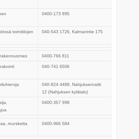
nen
0400-173 895
stössä toimitilojen
040-543 1726, Kalmarintie 175
 rakennusmies
0400-766 811
akointi
040-741 6506
eiluhieroja
040-824 4488, Nahjuksenraitti
12 (Nahjuksen kylätalo)
ija,
0400-357 998
ajoa
raa, mursketta
0400-966 584