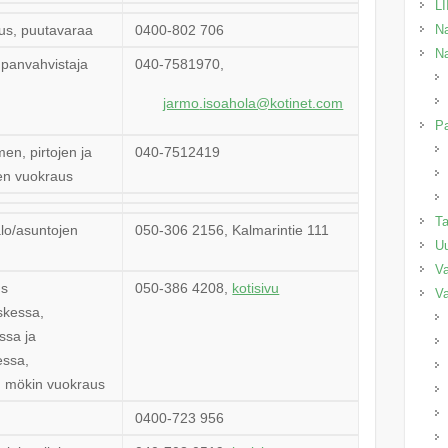
L
aus, puutavaraa
0400-802 706
Na
Na
upanvahvistaja
040-7581970,
jarmo
.isoahola@kotinet.com
Pa
men, pirtojen ja
040-7512419
en vuokraus
T
lo/asuntojen
050-306 2156, Kalmarintie 111
Uu
Va
us
050-386 4208,
kotisivu
Va
skessa,
ssa ja
ssa,
 mökin vuokraus
0400-723 956