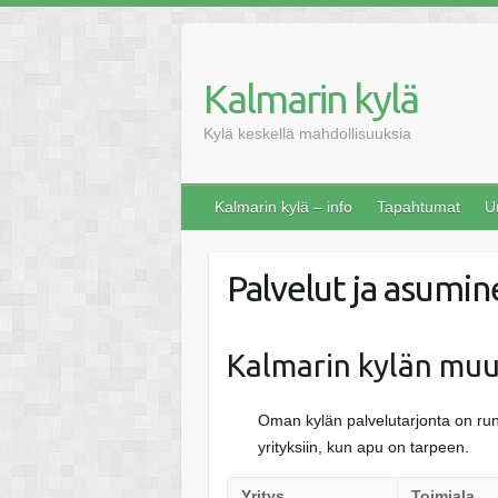
Skip
to
content
Kalmarin kylä
Kylä keskellä mahdollisuuksia
Kalmarin kylä – info
Tapahtumat
U
Palvelut ja asumi
Kalmarin kylän muu
Oman kylän palvelutarjonta on runs
yrityksiin, kun apu on tarpeen.
Yritys
Toimiala