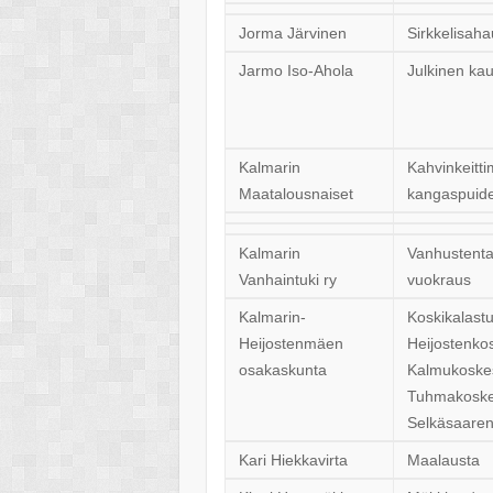
Jorma Järvinen
Sirkkelisah
Jarmo Iso-Ahola
Julkinen ka
Kalmarin
Kahvinkeitti
Maatalousnaiset
kangaspuid
Kalmarin
Vanhustenta
Vanhaintuki ry
vuokraus
Kalmarin-
Koskikalast
Heijostenmäen
Heijostenko
osakaskunta
Kalmukoske
Tuhmakoske
Selkäsaaren
Kari Hiekkavirta
Maalausta