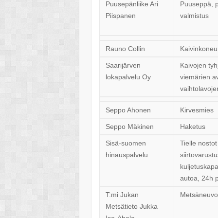
Puusepänliike Ari
Puuseppä, p
Piispanen
valmistus
Rauno Collin
Kaivinkoneu
Saarijärven
Kaivojen tyh
lokapalvelu Oy
viemärien a
vaihtolavojen
Seppo Ahonen
Kirvesmies
Seppo Mäkinen
Haketus
Sisä-suomen
Tielle nosto
hinauspalvelu
siirtovarustu
kuljetuskapa
autoa, 24h 
T:mi Jukan
Metsäneuvo
Metsätieto Jukka
Iso-Ahola